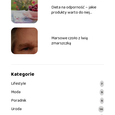
Dieta na odporność – jakie
produkty warto do niej
włączyć?
Marsowe czoło z lwią
zmarszczką
Kategorie
Lifestyle
7
Moda
9
Poradnik
5
Uroda
14