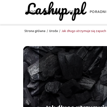
URODA
ZDROWIE
LIFESTYLE
PORADNI
Strona główna
/
Uroda
/
Jak długo utrzymuje się zapach 