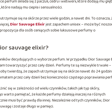
 perfum składa się z paczuli, cedru i wetiwerii, które dodają mu głębi
 które nadają mu ciepła i sensualności.
trzymuje się na skórze przez wiele godzin, a nawet dni. To oznacza, 
więcej,
Dior Sauvage Elixir
jest zapachem unisex – może być noszo
a propozycja dla osób ceniących sobie luksusowe perfumy o
ior sauvage elixir?
nników decydujących o wyborze perfum. W przypadku Dior Sauvage E
m towarzyszyć przez cały dzień. Perfumy te są niezwykle trwałe – 
soby twierdzą, że zapach utrzymuje się na skórze nawet do 24 godzin
matem przez cały dzień bez konieczności częstego poprawiania per
ić się w zależności od wielu czynników, takich jak typ skóry,
o warto pamiętać, że każde perfumy działają inaczej na różnych
cznie musi być prawdą dla innej. Niezależnie od tych czynników, Dior
 uwagę i zostaje długo w pamięci.