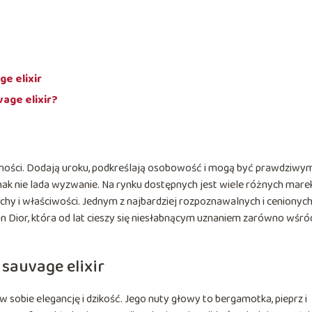
e elixir
vage elixir?
ności. Dodają uroku, podkreślają osobowość i mogą być prawdziwy
k nie lada wyzwanie. Na rynku dostępnych jest wiele różnych marek
chy i właściwości. Jednym z najbardziej rozpoznawalnych i cenionyc
an Dior, która od lat cieszy się niesłabnącym uznaniem zarówno wśró
 sauvage elixir
w sobie elegancję i dzikość. Jego nuty głowy to bergamotka, pieprz i