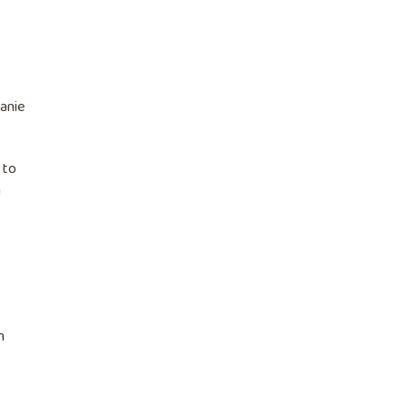
anie
 to
m
m