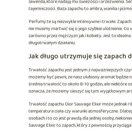
lawenda, które nadają mu świeżości i orzeźwienia. Serce
tajemniczości. Baza zapachu to ambra, wanilia i piżmo,
Perfumy te są niezwykle intensywne i trwałe. Zapach u
nie musimy martwić się o jego szybkie ulotnienie. Co 
zarówno przez mężczyzn jak i kobiety. Jest to idealn
długotrwałym działaniu.
Jak długo utrzymuje się zapach d
Trwałość zapachu jest jednym z najważniejszych czy
możemy być pewni, że nasz ulubiony aromat będzie na
średnia trwałość to około 8-10 godzin, ale niektóre o
oznacza, że możemy cieszyć się tym wyjątkowym aro
Trwałość zapachu Dior Sauvage Elixir może jednak różn
temperatura ciała czy warunki atmosferyczne. Dlateg
osobach i to co jest prawdą dla jednej osoby, niekonie
Sauvage Elixir to zapach, który z pewnością przyciąga