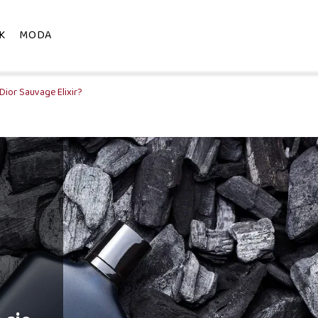
K
MODA
Dior Sauvage Elixir?