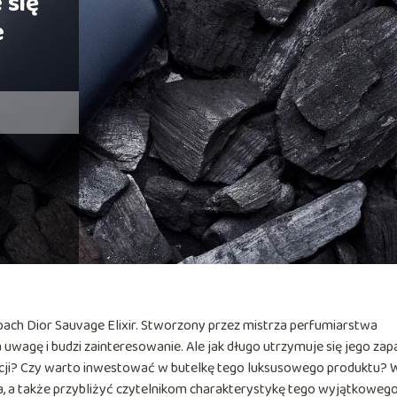
 się
e
apach Dior Sauvage Elixir. Stworzony przez mistrza perfumiarstwa
a uwagę i budzi zainteresowanie. Ale jak długo utrzymuje się jego za
ekcji? Czy warto inwestować w butelkę tego luksusowego produktu? 
a, a także przybliżyć czytelnikom charakterystykę tego wyjątkoweg