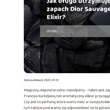
Jak długo utrzymuje
zapach Dior Sauvag
Elixir?
Uroda
Data publikacji: 2025-01-12
Magiczny, niepowtarzalny i nieodparty – takim jest z
Francisa Kurkdjiana, ten aromatyczny eliksir przyciąg
Czy jest to perfumy, które warto mieć w swojej kol
tym tekście postaramy się odpowiedzieć na te pytani