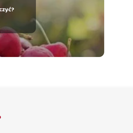
ączyć?
?