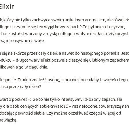
lixir
yk, który nie tylko zachwyca swoim unikalnym aromatem, ale również
k długo utrzymuje się ten wyjątkowy zapach? To pytanie retoryczne,
lixir został stworzony z myślą o długotrwałym działaniu. Wykorzyst
 są intensywne i trwałe.
się na skórze przez cały dzień, a nawet do następnego poranka. Jest
oduktu – długotrwały efekt pozwala cieszyć się ulubionym zapache
likowania go w ciągu dnia.
elegancję. Trudno znaleźć osobę, która nie doceniłaby trwałości tego
susu przez cały dzień?
arto podkreślić, że to nie tylko intensywny i złożony zapach, ale
y dla osób ceniących sobie trwałość – raz nałożone, towarzyszą na
i dodając pewności siebie. Czy można oczekiwać czegoś więcej od
 nawiązką.