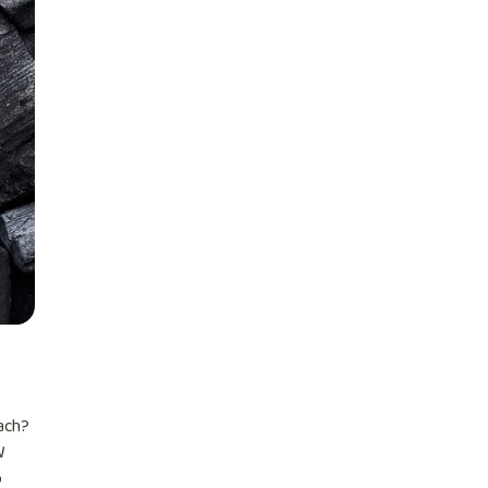
pach?
W
o