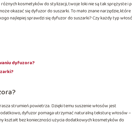
żnych kosmetyków do stylizacji, twoje loki nie są tak sprężyste i 
że okazać się dyfuzor do suszarki. To mało znane narzędzie, które
a kogo najlepiej sprawdzi się dyfuzor do suszarki? Czy każdy typ wło
waniu dyfuzora?
zarki?
zora?
prasza strumień powietrza. Dzięki temu suszenie włosów jest
a. Dodatkowo, dyfuzor pomaga utrzymać naturalną teksturę włosów –
lny kształt bez konieczności użycia dodatkowych kosmetyków do