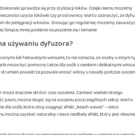
 doskonale sprawdza się przy stylizacji loków. Dzięki niemu możemy
nieczności użycia lokówki czy prostownicy. Warto zaznaczyć, że dyfu
ystkim do pielęgnacji włosów. Stosując go regularnie, możemy zauważy
 lśniące, mniej podatne na puszenie się i łamanie.
 na używaniu dyfuzora?
ęconymi lub falowanymi włosami, to nie oznacza, że osoby o innym t
rki może być pomocny także dla osób z cienkimi i delikatnymi włosa
 strumień powietrza pozwala unosić włosy u nasady podczas suszeni
r może znacznie skrócić czas suszenia. Zamiast wielokrotnego
ść pasm, można skupić się na suszeniu poszczególnych sekcji. Warto
e dla osób, które chcą osiągnąć efekt „beach waves” – nieco
u można uzyskać naturalny i nieco niedbały efekt, który jest obecni
szarki może okazać się nieocenionym narzędziem w pielęgnacji włosó