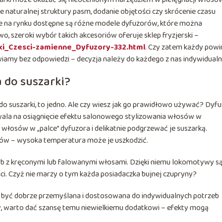
e naturalnej struktury pasm, dodanie objętości czy skrócenie czasu
że na rynku dostępne są różne modele dyfuzorów, które można
, szeroki wybór takich akcesoriów oferuje sklep fryzjerski –
ski_Czesci-zamienne_Dyfuzory-332.html
. Czy zatem każdy powi
iamy bez odpowiedzi – decyzja należy do każdego z nas indywidualn
 do suszarki?
 do suszarki, to jedno. Ale czy wiesz jak go prawidłowo używać? Dyf
zwala na osiągnięcie efektu salonowego stylizowania włosów w
osów w „palce” dyfuzora i delikatnie podgrzewać je suszarką.
ków – wysoka temperatura może je uszkodzić.
sób z kręconymi lub falowanymi włosami. Dzięki niemu lokomotywy s
ści. Czyż nie marzy o tym każda posiadaczka bujnej czupryny?
 być dobrze przemyślana i dostosowana do indywidualnych potrzeb
, warto dać szansę temu niewielkiemu dodatkowi – efekty mogą