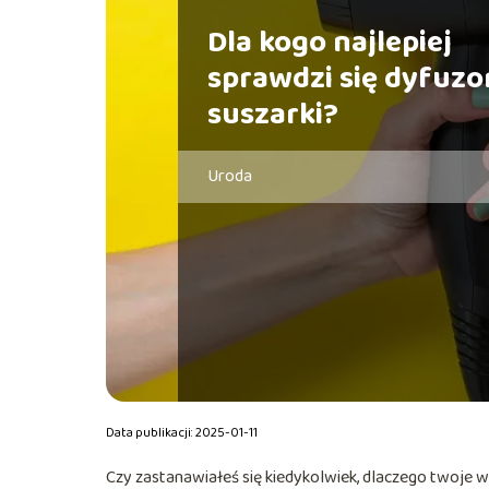
Dla kogo najlepiej
sprawdzi się dyfuzo
suszarki?
Uroda
Data publikacji: 2025-01-11
Czy zastanawiałeś się kiedykolwiek, dlaczego twoje w