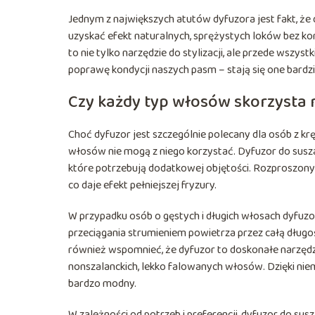
Jednym z największych atutów dyfuzora jest fakt, że
uzyskać efekt naturalnych, sprężystych loków bez ko
to nie tylko narzędzie do stylizacji, ale przede wsz
poprawę kondycji naszych pasm – stają się one bardziej
Czy każdy typ włosów skorzysta
Choć dyfuzor jest szczególnie polecany dla osób z kr
włosów nie mogą z niego korzystać. Dyfuzor do susza
które potrzebują dodatkowej objętości. Rozproszony
co daje efekt pełniejszej fryzury.
W przypadku osób o gęstych i długich włosach dyfuzo
przeciągania strumieniem powietrza przez całą długo
również wspomnieć, że dyfuzor to doskonałe narzędzi
nonszalanckich, lekko falowanych włosów. Dzięki niem
bardzo modny.
W zależności od potrzeb i preferencji, dyfuzor do su