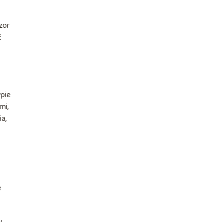
zor
ć
ypie
mi,
a,
e
w.