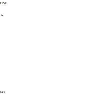
pełne
sów
 czy