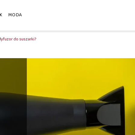
K
MODA
 dyfuzor do suszarki?