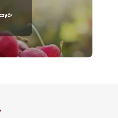
ączyć?
?