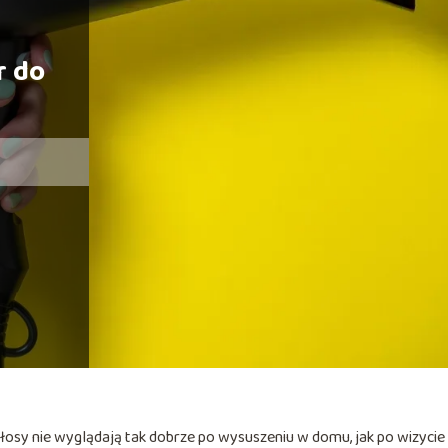
r do
łosy nie wyglądają tak dobrze po wysuszeniu w domu, jak po wizycie