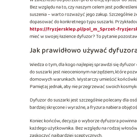
Bez względu na to, czy naszym celem jest podkreśleni
suszenia – warto rozważyć jego zakup. Szczególnie 
dopasować do konkretnego typu suszarki. Przykładowo
https://fryzjersklep.pl/pol_m_Sprzet-fryzjer
mieć w swojej łazience dyfuzor? To pytanie pozostaw
Jak prawidłowo używać dyfuzora
Wiedza o tym, dla kogo najlepiej sprawdzi się dyfuzor
do suszarki jest nieocenionym narzędziem, które po
domowych warunkach. Wystarczy umieścić końcówki wł
Pamiętaj jednak, aby nie przegrzewać swoich kosmy
Dyfuzor do suszarki jest szczególnie polecany dla o
bardziej skręcone i wyraźne, a fryzura nabiera objęto
Koniec końców, decyzja o wyborze dyfuzora powinna
każdego użytkownika. Bez względu na rodzaj włosów
zaskoczyć najbardziej sceptycznych.