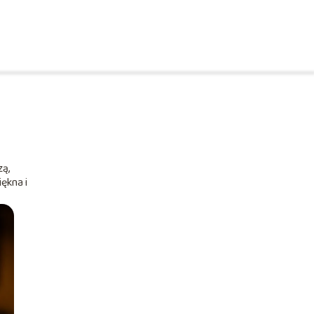
zą,
ękna i