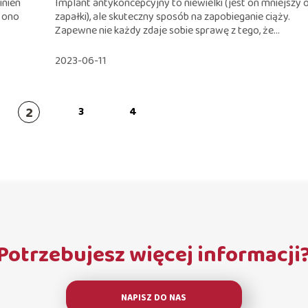
inien
Implant antykoncepcyjny to niewielki (jest on mniejszy 
 ono
zapałki), ale skuteczny sposób na zapobieganie ciąży.
Zapewne nie każdy zdaje sobie sprawę z tego, że...
2023-06-11
2
3
4
Potrzebujesz więcej informacji
NAPISZ DO NAS