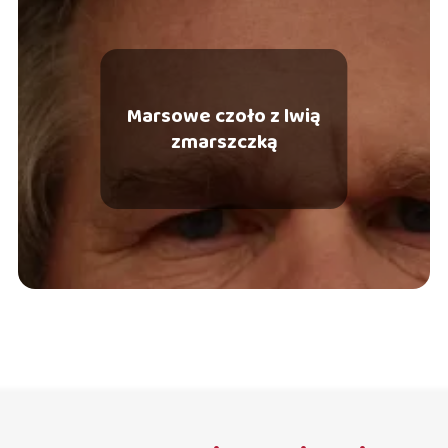
Marsowe czoło z lwią
zmarszczką